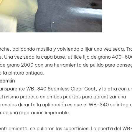
he, aplicando masilla y volviendo a lijar una vez seca. Tr
. Una vez seca la capa base, utilice lija de grano 400-60
lija de grano 2000 con una herramienta de pulido para conse
e la pintura antigua.
 común
transparente WB-340 Seamless Clear Coat, y la otra con un
el mismo proceso en ambas puertas para garantizar una
erencias durante la aplicación es que el WB-340 se integr
ando una reparación impecable.
nfriamiento, se pulieron las superficies. La puerta del W