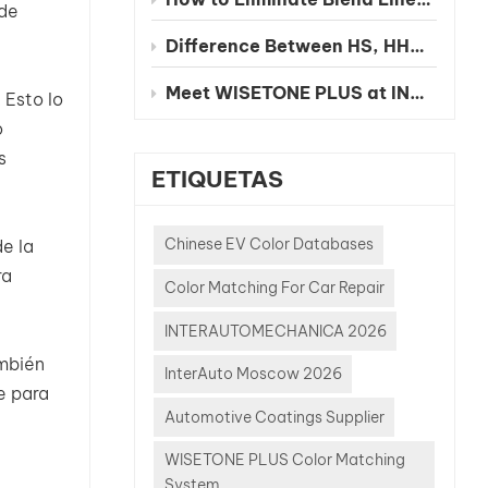
 de
Difference Between HS, HHS and UHS Clearcoat
Meet WISETONE PLUS at INA PAACE Automechanika Mexico City 2026 – BOOTH NO. 1826-2
 Esto lo
o
s
ETIQUETAS
Chinese EV Color Databases
de la
ra
Color Matching For Car Repair
INTERAUTOMECHANICA 2026
ambién
InterAuto Moscow 2026
e para
Automotive Coatings Supplier
WISETONE PLUS Color Matching
System