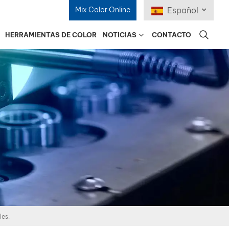
Mix Color Online
Español
HERRAMIENTAS DE COLOR
NOTICIAS
CONTACTO
English
Français
Deutsch
Русский
Español
Português
日本語
les.
한국어