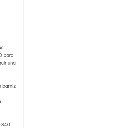
as
0 para
guir una
 barniz
a
B-340