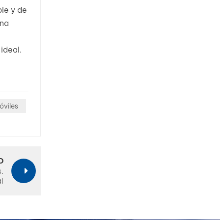
ble y de
una
ideal.
óviles
O
.
l