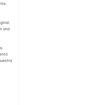
nte,
ginal,
en una
as
sentó
muestra