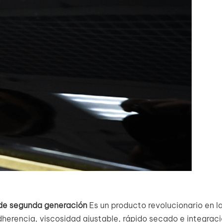
 de segunda generación
Es un producto revolucionario en l
dherencia, viscosidad ajustable, rápido secado e integrac