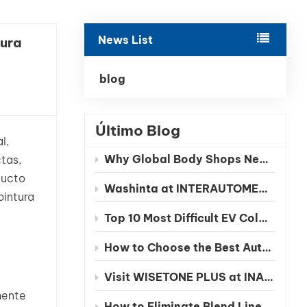
بالعربية
News List
tura
فارسی
中文
blog
Último Blog
l,
Why Global Body Shops Need Chinese EV Color Databases
tas,
ducto
Washinta at INTERAUTOMECHANICA 2026 Moscow
pintura
Top 10 Most Difficult EV Colors to Match in 2026
How to Choose the Best Automotive Refinish Paint Manufacturer in China
Visit WISETONE PLUS at INA PAACE Automechanika Mexico 2026 – Meet Your Trusted Automotive Refinish Paint Manufacturer
mente
How to Eliminate Blend Lines in Automotive Spot Repairs: The Benefits of Seamless Clearcoat Technology