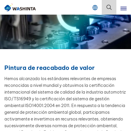
Mix Color Online
Español
English
Français
Deutsch
Pintura de reacabado de valor
Русский
Hemos alcanzado los estándares relevantes de empresas
reconocidas a nivel mundial y obtuvimos la certificación
Español
internacional del sistema de calidad de la industria automotriz
ISO/TS16949 y la certificación del sistema de gestión
Português
ambiental ISO14001:2004 en 2011. En respuesta a la tendencia
general de protección ambiental global, participamos
日本語
activamente e invertimos en recursos relevantes, obteniendo
sucesivamente diversas normas de protección ambiental,
한국어