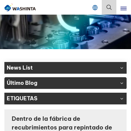
Mix Color Online
Español
English
Français
Deutsch
News List
Русский
Último Blog
Español
ETIQUETAS
Português
日本語
Dentro de la fábrica de
recubrimientos para repintado de
한국어