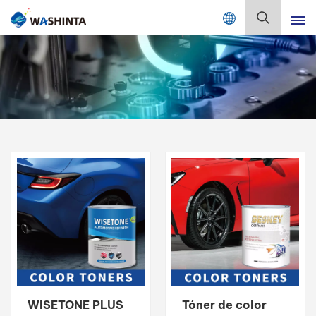
Mix Color Online
Español
English
Français
Deutsch
Русский
Español
Português
日本語
WISETONE PLUS
Tóner de color
한국어