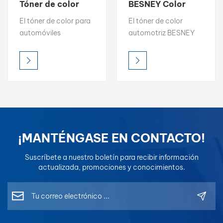
Tóner de color
BESNEY Color
profesional Capa
fácil de igualar
بالعربية
El tóner de color para
El tóner de color
base 1K Capa
Capa base 1K
automóviles
automotriz BESNEY
superior 2K
Capa superior 2K
فارسی
WISETONE PLUS
ofrece alto brillo, una
ofrece un alto brillo,
croma intensa y una
中文
una croma intensa y
precisión de color
una precisión de color
precisa, lo que lo
precisa, lo que lo
convierte en la opción
convierte en la opción
ideal para la
ideal para la
igualación de color
igualación de color
profesional. Diseñado
¡MANTÉNGASE EN CONTACTO!
profesional. Diseñado
para una fácil mezcla
para una fácil mezcla
y resultados
Suscríbete a nuestro boletín para recibir información
y resultados
uniformes, permite a
actualizada, promociones y conocimientos.
uniformes, cada tóner
los pintores lograr una
está formulado para
reproducción de color
una compatibilidad
perfecta en todo
óptima en los
momento.