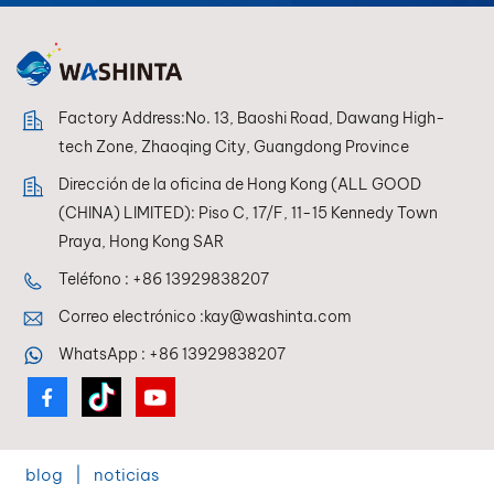
sistemas de mezcla, lo
que permite a los
pintores lograr una
reproducción de color
perfecta en todo
Factory Address:No. 13, Baoshi Road, Dawang High-
momento.
tech Zone, Zhaoqing City, Guangdong Province
Dirección de la oficina de Hong Kong (ALL GOOD
(CHINA) LIMITED): Piso C, 17/F, 11-15 Kennedy Town
Praya, Hong Kong SAR
Teléfono :
+86 13929838207
Correo electrónico :
kay@washinta.com
WhatsApp :
+86 13929838207
blog
|
noticias