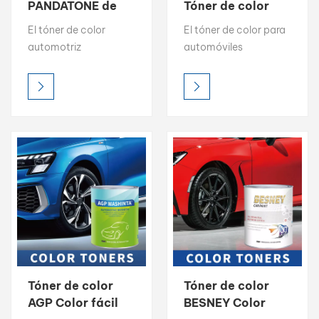
PANDATONE de
Tóner de color
bajo contenido
profesional Capa
بالعربية
El tóner de color
El tóner de color para
de COV resistente
base 1K Capa
automotriz
automóviles
a los rayos UV,
superior 2K
فارسی
PANDATONE LOW
WISETONE PLUS
capa base 1K
VOC ofrece alto brillo,
ofrece un alto brillo,
中文
una croma intensa y
una croma intensa y
una precisión de color
una precisión de color
precisa, lo que lo
precisa, lo que lo
convierte en la opción
convierte en la opción
ideal para la
ideal para la
igualación de color
igualación de color
profesional. Diseñado
profesional. Diseñado
para una fácil mezcla
para una fácil mezcla
y resultados
y resultados
consistentes, cada
uniformes, cada tóner
tóner está formulado
está formulado para
Tóner de color
Tóner de color
para una
una compatibilidad
AGP Color fácil
BESNEY Color
compatibilidad
óptima en los