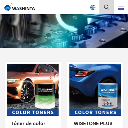
Mix Color Online
Español
English
Français
Deutsch
Русский
Español
Português
日本語
Tóner de color
WISETONE PLUS
한국어