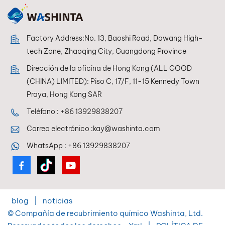
una reproducción de
color perfecta en todo
momento.
Factory Address:No. 13, Baoshi Road, Dawang High-
tech Zone, Zhaoqing City, Guangdong Province
Dirección de la oficina de Hong Kong (ALL GOOD
(CHINA) LIMITED): Piso C, 17/F, 11-15 Kennedy Town
Praya, Hong Kong SAR
Teléfono :
+86 13929838207
Correo electrónico :
kay@washinta.com
WhatsApp :
+86 13929838207
blog
|
noticias
© Compañía de recubrimiento químico Washinta, Ltd.