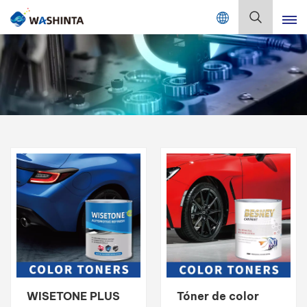
Mix Color Online
Español
English
Français
Deutsch
Русский
Español
Português
日本語
WISETONE PLUS
Tóner de color
한국어