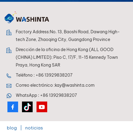
sistemas de mezcla, lo
que permite a los
pintores lograr una
reproducción de color
perfecta en todo
Factory Address:No. 13, Baoshi Road, Dawang High-
momento.
tech Zone, Zhaoqing City, Guangdong Province
Dirección de la oficina de Hong Kong (ALL GOOD
(CHINA) LIMITED): Piso C, 17/F, 11-15 Kennedy Town
Praya, Hong Kong SAR
Teléfono :
+86 13929838207
Correo electrónico :
kay@washinta.com
WhatsApp :
+86 13929838207
blog
|
noticias