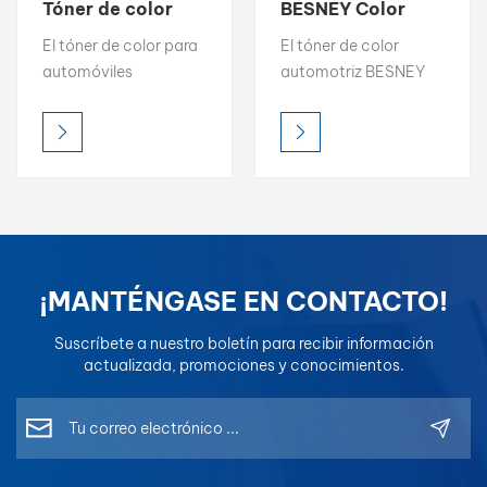
Tóner de color
BESNEY Color
profesional Capa
fácil de igualar
بالعربية
El tóner de color para
El tóner de color
base 1K Capa
Capa base 1K
automóviles
automotriz BESNEY
superior 2K
Capa superior 2K
فارسی
WISETONE PLUS
ofrece alto brillo, una
ofrece un alto brillo,
croma intensa y una
中文
una croma intensa y
precisión de color
una precisión de color
precisa, lo que lo
precisa, lo que lo
convierte en la opción
convierte en la opción
ideal para la
ideal para la
igualación de color
igualación de color
profesional. Diseñado
¡MANTÉNGASE EN CONTACTO!
profesional. Diseñado
para una fácil mezcla
para una fácil mezcla
y resultados
Suscríbete a nuestro boletín para recibir información
y resultados
uniformes, permite a
actualizada, promociones y conocimientos.
uniformes, cada tóner
los pintores lograr una
está formulado para
reproducción de color
una compatibilidad
perfecta en todo
óptima en los
momento.