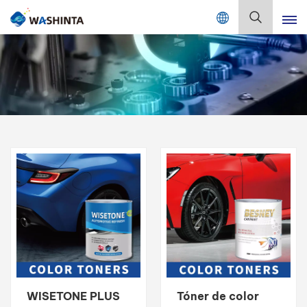
Mix Color Online
Español
English
Français
Deutsch
Русский
Español
Português
日本語
WISETONE PLUS
Tóner de color
한국어