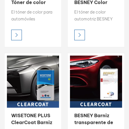
Tóner de color
BESNEY Color
profesional Capa
fácil de igualar
بالعربية
El tóner de color para
El tóner de color
base 1K Capa
Capa base 1K
automóviles
automotriz BESNEY
superior 2K
Capa superior 2K
فارسی
WISETONE PLUS
ofrece alto brillo, una
ofrece un alto brillo,
croma intensa y una
中文
una croma intensa y
precisión de color
una precisión de color
precisa, lo que lo
precisa, lo que lo
convierte en la opción
convierte en la opción
ideal para la
ideal para la
igualación de color
igualación de color
profesional. Diseñado
profesional. Diseñado
para una fácil mezcla
para una fácil mezcla
y resultados
y resultados
uniformes, permite a
uniformes, cada tóner
los pintores lograr una
está formulado para
reproducción de color
WISETONE PLUS
BESNEY Barniz
una compatibilidad
perfecta en todo
ClearCoat Barniz
transparente de
óptima en los
momento.