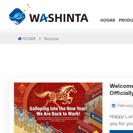
HOGAR
PROD
HOGAR
Noticias
Welcome
Official
Product
February
Happy Lun
you for yo
support.W