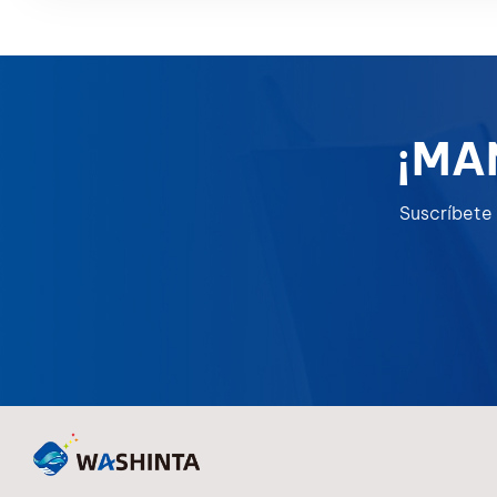
consistenc
más mínim
puede afe
general y e
¡MA
Suscríbete 