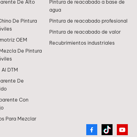
arente De Alto
Pintura de reacabado a base de
agua
Chino De Pintura
Pintura de reacabado profesional
viles
Pintura de reacabado de valor
omotriz OEM
Recubrimientos industriales
Mezcla De Pintura
viles
n Al DTM
parente De
ido
sparente Con
jo
os Para Mezclar