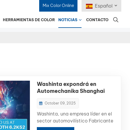
Mix Color Online
Español
HERRAMIENTAS DE COLOR
NOTICIAS
CONTACTO
English
Français
Deutsch
Русский
Washinta expondrá en
Español
Automechanika Shanghai
2025: impulsando la
Português
October 09, 2025
innovación en color
日本語
Washinta, una empresa líder en el
sector automovilístico Fabricante
한국어
de pintura de reacabado de