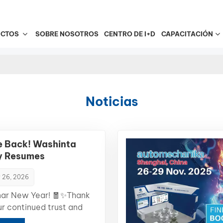
UCTOS
SOBRE NOSOTROS
CENTRO DE I+D
CAPACITACIÓN
Noticias
 Back! Washinta
ly Resumes
ion
 26, 2026
ar New Year! 🧧✨Thank
ur continued trust and
ashinta Coating, a