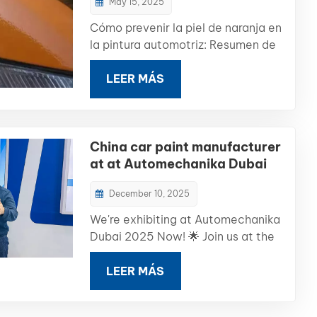
May 15, 2025
Cómo prevenir la piel de naranja en
la pintura automotriz: Resumen de
problemas comunes (Parte 2)¿Qué
es la cáscara de naranja?En la
LEER MÁS
industria del repintado de
automóviles, Cáscara de naranja
Se refiere a una superficie irregular
China car paint manufacturer
y texturizada en la pintura, similar
at at Automechanika Dubai
a la piel de una naranja. Esta te...
2025
December 10, 2025
We're exhibiting at Automechanika
Dubai 2025 Now! 🌟 Join us at the
Middle East's largest automotive
trade show! We are a specialized
LEER MÁS
automotive repair paint
manufacturer from China — offering