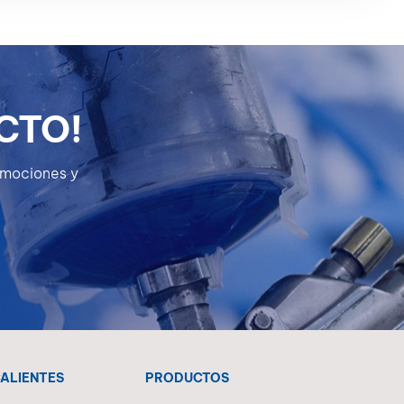
high-quality coating solutions and
color matching systems for global
markets. Stand S2-...
CTO!
romociones y
CALIENTES
PRODUCTOS