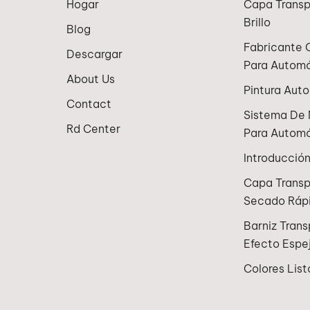
Hogar
Capa Transp
Brillo
Blog
Fabricante 
Descargar
Para Automó
About Us
Pintura Aut
Contact
Sistema De 
Rd Center
Para Automó
Introducció
Capa Trans
Secado Ráp
Barniz Tran
Efecto Espe
Colores List