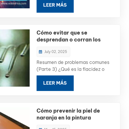
ChinaSe enorgullece de anunciar
LEER MÁS
بالعربية
su participación en Automechanika
Shanghái 2025, la feria automotriz
فارسی
más influyente de Asia. El evento
Cómo evitar que se
tendrá lugar del 26 al 29 de
中文
desprendan o corran los
noviembre de 2025 en el Centro
bordes al pintar un automóvil
Nacional d...
July 02, 2025
Resumen de problemas comunes
(Parte 3) ¿Qué es la flacidez o
correr?Hundimiento (también
conocido como Correr) se refiere a
LEER MÁS
defectos de pintura irregulares que
se producen durante la
pulverización automotriz cuando el
Cómo prevenir la piel de
recubrimiento se aplica con una
naranja en la pintura
capa demasiado gruesa o irregular.
automotriz
Por la gravedad...