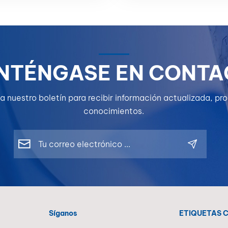
ia del color; incluso la
a diferencia de color
ctar la apariencia
l valor p...
NTÉNGASE EN CONTA
a nuestro boletín para recibir información actualizada, p
conocimientos.
Síganos
ETIQUETAS 