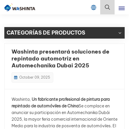
Mix Color Online
Español
CATEGORÍAS DE PRODUCTOS
English
Français
Washinta presentará soluciones de
repintado automotriz en
Deutsch
Automechanika Dubai 2025
Русский
October 09, 2025
Español
Washinta,
Un fabricante profesional de pintura para
Português
repintado de automóviles de China
Se complace en
anunciar su participación en Automechanika Dubái
日本語
2025, la mayor feria comercial internacional de Oriente
Medio para la industria de posventa de automóviles. El
한국어