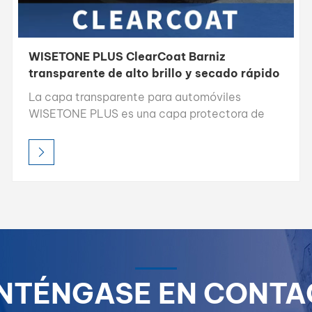
WISETONE PLUS ClearCoat Barniz
transparente de alto brillo y secado rápido
para repintado de automóviles
La capa transparente para automóviles
WISETONE PLUS es una capa protectora de
alto brillo que protege la pintura del automóvil
contra daños al mismo tiempo que mejora su
brillo y se seca rápidamente para una fácil
aplicación.
NTÉNGASE EN CONTA