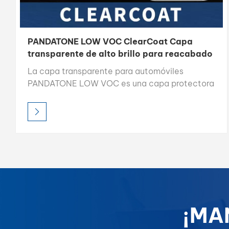
PANDATONE LOW VOC ClearCoat Capa
transparente de alto brillo para reacabado
de automóviles de secado rápido
La capa transparente para automóviles
PANDATONE LOW VOC es una capa protectora
de alto brillo que protege la pintura del
automóvil contra daños al mismo tiempo que
mejora su brillo y se seca rápidamente para
una fácil aplicación.
¡MA