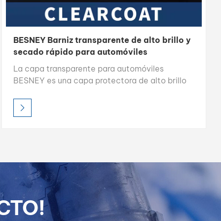
BESNEY Barniz transparente de alto brillo y
secado rápido para automóviles
La capa transparente para automóviles
BESNEY es una capa protectora de alto brillo
que protege la pintura del automóvil contra
daños al mismo tiempo que mejora su brillo y se
seca rápidamente para una fácil aplicación.
CTO!