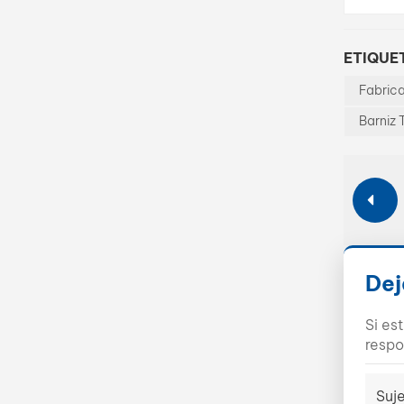
ETIQUET
Fabric
Barniz 
Dej
Si es
respo
Suje