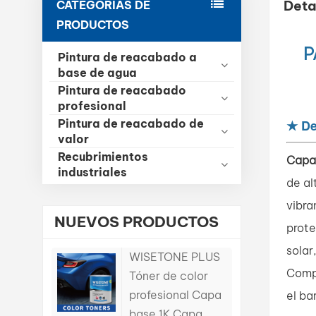
Deta
CATEGORÍAS DE
PRODUCTOS
P
Pintura de reacabado a
base de agua
Pintura de reacabado
profesional
Pintura de reacabado de
★
De
valor
Recubrimientos
Capa
industriales
de al
vibra
NUEVOS PRODUCTOS
prote
solar
WISETONE PLUS
Compa
Tóner de color
profesional Capa
el ba
base 1K Capa