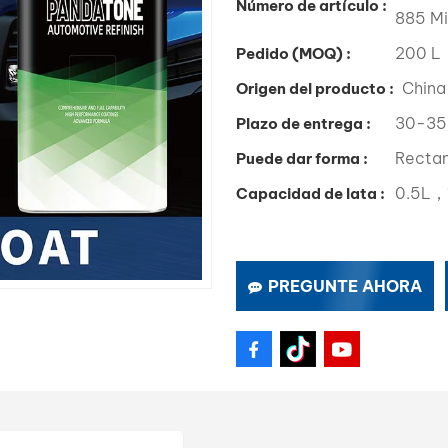
Número de artículo :
885 Mi
200 L
Pedido (MOQ) :
China
Origen del producto :
30-35
Plazo de entrega :
Recta
Puede dar forma :
0.5L，
Capacidad de lata :
PREGUNTE AHORA