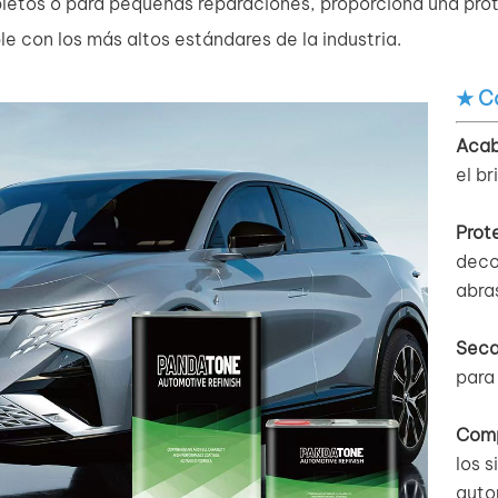
etos o para pequeñas reparaciones, proporciona una pro
e con los más altos estándares de la industria.
★ Ca
Acab
el br
Prot
deco
abra
Seca
para 
Comp
los 
auto