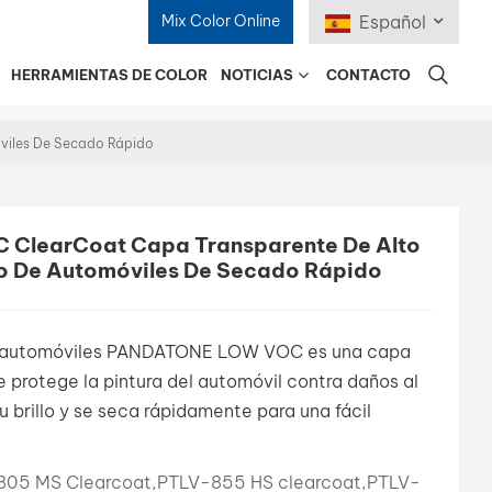
Mix Color Online
Español
HERRAMIENTAS DE COLOR
NOTICIAS
CONTACTO
English
viles De Secado Rápido
Français
Deutsch
ClearCoat Capa Transparente De Alto
o De Automóviles De Secado Rápido
Русский
Español
a automóviles PANDATONE LOW VOC es una capa
Português
ue protege la pintura del automóvil contra daños al
brillo y se seca rápidamente para una fácil
日本語
한국어
805 MS Clearcoat,PTLV-855 HS clearcoat,PTLV-