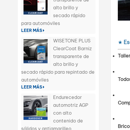
alto brillo y
secado rápido
para automóviles
LEER MÁS
WISETONE PLUS
★
Es
ClearCoat Barniz
Talle
transparente de
alto brillo y
secado rápido para repintado de
Todos
automóviles
LEER MÁS
Endurecedor
Comp
automotriz AGP
con alto
contenido de
Brico
sólidos y antiamarilleo