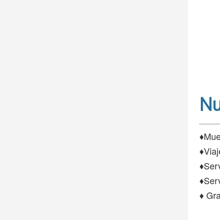
Nu
♦Mues
♦Viaj
♦Ser
♦Serv
♦ Gra