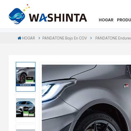
HOGAR
PROD
HOGAR
PANDATONE Bajo En COV
PANDATONE Endureced