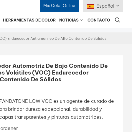
Mix Color Online
Español
HERRAMIENTAS DE COLOR
NOTICIAS
CONTACTO
English
C) Endurecedor Antiamarilleo De Alto Contenido De Sólidos
Français
Deutsch
or Automotriz De Bajo Contenido De
s Volátiles (VOC) Endurecedor
Русский
 Contenido De Sólidos
Español
Português
z PANDATONE LOW VOC es un agente de curado de
ara brindar dureza excepcional, durabilidad y
日本語
 capas transparentes y pinturas automotrices.
한국어
ardener