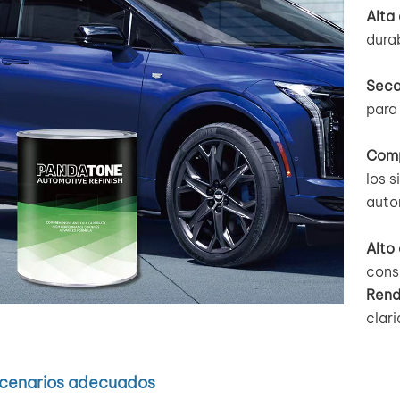
Alta
durab
Seca
para 
Comp
los 
auto
Alto
consi
Rend
clari
cenarios adecuados