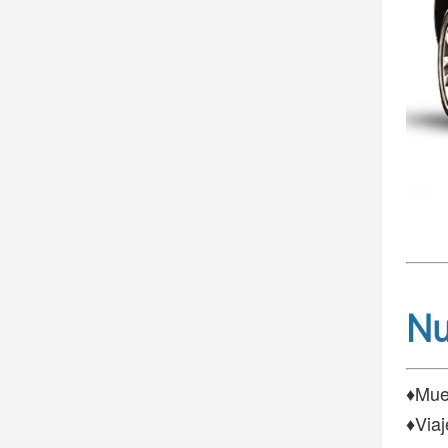
Nu
♦Mues
♦Viaj