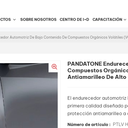
UCTOS
SOBRE NOSOTROS
CENTRO DE I+D
CAPACITACIÓN
or Automotriz De Bajo Contenido De Compuestos Orgánicos Volátiles (VO
PANDATONE Endureced
Compuestos Orgánico
Antiamarilleo De Alto
El endurecedor automotri
primera calidad diseñado p
protección antiamarilleo a
PTLV H
Número de artículo :