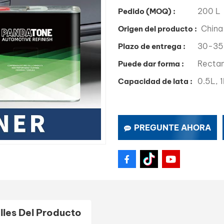
200 L
Pedido (MOQ) :
China
Origen del producto :
30-35
Plazo de entrega :
Recta
Puede dar forma :
0.5L, 1
Capacidad de lata :
PREGUNTE AHORA
lles Del Producto