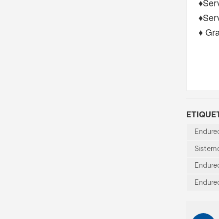
♦Ser
♦Serv
♦ Gra
ETIQUET
Endurec
Sistem
Endure
Endure