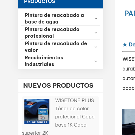
PRODUCTOS
PA
Pintura de reacabado a
base de agua
Pintura de reacabado
profesional
Pintura de reacabado de
★
De
valor
Recubrimientos
WISE
industriales
durab
autom
NUEVOS PRODUCTOS
acaba
WISETONE PLUS
Tóner de color
profesional Capa
base 1K Capa
superior 2K