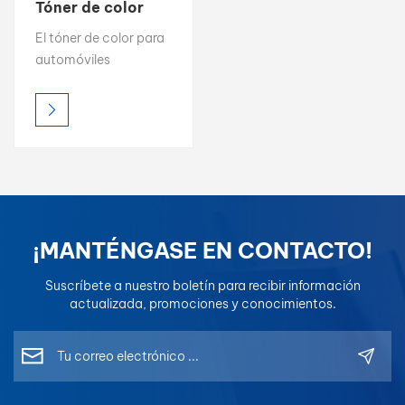
Tóner de color
profesional Capa
بالعربية
El tóner de color para
base 1K Capa
automóviles
superior 2K
فارسی
WISETONE PLUS
ofrece un alto brillo,
中文
una croma intensa y
una precisión de color
precisa, lo que lo
convierte en la opción
ideal para la
igualación de color
¡MANTÉNGASE EN CONTACTO!
profesional. Diseñado
para una fácil mezcla
Suscríbete a nuestro boletín para recibir información
y resultados
actualizada, promociones y conocimientos.
uniformes, cada tóner
está formulado para
una compatibilidad
óptima en los