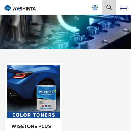
Mix Color Online
Español
English
Français
Deutsch
Русский
Español
Português
日本語
WISETONE PLUS
한국어