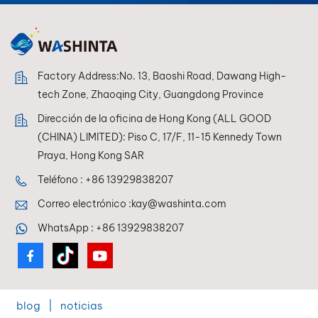
sistemas de mezcla, lo
que permite a los
pintores lograr una
reproducción de color
perfecta en todo
Factory Address:No. 13, Baoshi Road, Dawang High-
momento.
tech Zone, Zhaoqing City, Guangdong Province
Dirección de la oficina de Hong Kong (ALL GOOD
(CHINA) LIMITED): Piso C, 17/F, 11-15 Kennedy Town
Praya, Hong Kong SAR
Teléfono :
+86 13929838207
Correo electrónico :
kay@washinta.com
WhatsApp :
+86 13929838207
blog
|
noticias