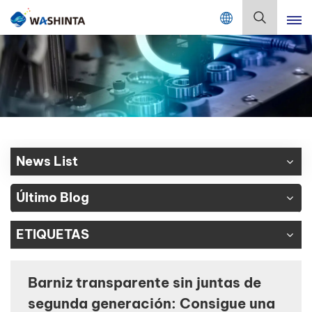
Mix Color Online
Español
English
Français
Deutsch
News List
Русский
Último Blog
Español
ETIQUETAS
Português
日本語
Barniz transparente sin juntas de
segunda generación: Consigue una
한국어