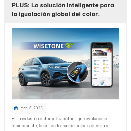
PLUS: La solución inteligente para
بالعربية
la igualación global del color.
فارسی
中文
Mar 18, 2026
En la industria automotriz actual, que evoluciona
rápidamente, la coincidencia de colores precisa y