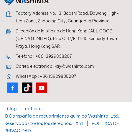
especiales Tonos de color EV únicos WISETONE PLUS
Factory Address:No. 13, Baoshi Road, Dawang High-
se optimiza continuamente para adaptarse a estas
tendencias. 👉 Ofrecemos fórmulas específicas y
tech Zone, Zhaoqing City, Guangdong Province
actualizadas con frecuencia para vehículos chinos,
Dirección de la oficina de Hong Kong (ALL GOOD
que le ayudarán a: Captar nueva demanda de
(CHINA) LIMITED): Piso C, 17/F, 11-15 Kennedy Town
reparaciones Servir a los mercados
Praya, Hong Kong SAR
emergentes Diferénciate de la competencia que
depende de sistemas obsoletos.4. Soporte multilingüe
Teléfono :
+86 13929838207
para mercados globales El sistema es compatible con
Correo electrónico :
kay@washinta.com
14 idiomas internacionales de uso común, lo que lo
WhatsApp :
+86 13929838207
hace ideal para distribuidores y técnicos de todo el
mundo. Esto permite: Fácil adopción en diferentes
regiones. Tiempo de formación reducido Mejor
comunicación entre equipos 👉 Ya sea que su mercado
esté en Asia, Medio Oriente, África o América Latina, el
blog
|
noticias
sistema está listo.5. Compatibilidad multiplataforma:
© Compañía de recubrimiento químico Washinta, Ltd.
Trabaja en cualquier momento y en cualquier
Reservados todos los derechos.
Xml
|
POLÍTICA DE
lugar. WISETONE PLUS está diseñado para talleres
PRIVACIDAD