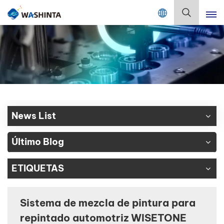
Mix Color Online
Español
English
Français
Deutsch
News List
Русский
Último Blog
Español
ETIQUETAS
Português
日本語
Sistema de mezcla de pintura para
repintado automotriz WISETONE
한국어