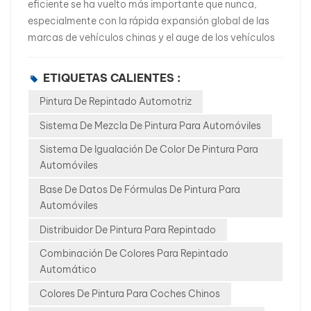
eficiente se ha vuelto más importante que nunca,
especialmente con la rápida expansión global de las
marcas de vehículos chinas y el auge de los vehículos
de nueva energía (VNE). Para los distribuidores y
talleres de carrocería, el desafío es claro:¿Cómo
ETIQUETAS CALIENTES :
igualar miles de colores nuevos y complejos de forma
Pintura De Repintado Automotriz
rápida, precisa y rentable? La respuesta reside en una
solución potente y en constante evolución: el sistema
Sistema De Mezcla De Pintura Para Automóviles
de mezcla para repintado automotriz WISETONE
Sistema De Igualación De Color De Pintura Para
PLUS. 1. Más de 100.000 fórmulas de color que abarcan
Automóviles
marcas de vehículos globales. El sistema WISETONE
PLUS incluye más de 100.000 fórmulas de color, que
Base De Datos De Fórmulas De Pintura Para
abarcan: Vehículos de pasajeros de marcas
Automóviles
globales Las marcas chinas nacionales se expanden al
Distribuidor De Pintura Para Repintado
extranjero. Vehículos de combustible y vehículos de
Combinación De Colores Para Repintado
nuevas energías (VE e híbridos) A medida que los
Automático
automóviles chinos ingresan a los mercados del
sudeste asiático, Oriente Medio, América Latina y
Colores De Pintura Para Coches Chinos
Europa del Este, muchos talleres de reparación tienen