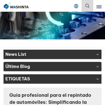
Mix Color Online
Español
English
Français
Deutsch
News List
Русский
Último Blog
Español
ETIQUETAS
Português
日本語
Guía profesional para el repintado
de automóviles: Simplificando la
한국어