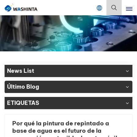
Mix Color Online
Español
English
Français
Deutsch
News List
Русский
Último Blog
Español
ETIQUETAS
Português
日本語
Por qué la pintura de repintado a
base de agua es el futuro de la
한국어