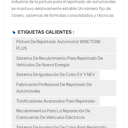
industria de la pintura para el repintado de automóviles
se mantuvo relativamente estable.Un número fijo de
tóners, sistemas de fórmulas consolidados y técnicas
de pulverización estandarizadas eran suficientes para
satisfacer las necesidades de reparación de la mayoría
ETIQUETAS CALIENTES :
de los vehículos en circulación. Sin embargo, el rápido
Pintura De Repintado Automotriz WISETONE
auge de los vehículos de nueva energía (VNE) está
PLUS
cambiando fundamentalmente este equilibrio, y el
color se encuentra en el centro de esta
Sistema De Recubrimiento Para Repintado De
transformación.1. La “revolución del color” de NEV es
Vehículos De Nueva Energía
más que añadir nuevos tóners. En comparación con
Sistema De Igualación De Color EV Y NEV
los vehículos tradicionales con motor de combustión
interna, los vehículos eléctricos presentan cambios
Fabricante Profesional De Repintado De
claros y estructurales en el diseño del color: Un
Automóviles
aumento significativo de tonos fríos, tonos blanco
Tonificadores Avanzados Para Repintado
grisáceos y colores de baja saturación. Amplio uso de
Recubrimientos Para La Reparación De
efectos metálicos, perlas finas y pigmentos ópticos
Carrocerías De Vehículos Eléctricos
especiales. Colores que muestran variaciones visibles
bajo diferentes condiciones de iluminación y ángulos
Sistema De Igualación De Color Para Repintado