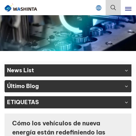
Mix Color Online
Español
English
Français
Deutsch
News List
Русский
Último Blog
Español
ETIQUETAS
Português
日本語
Cómo los vehículos de nueva
energía están redefiniendo las
한국어