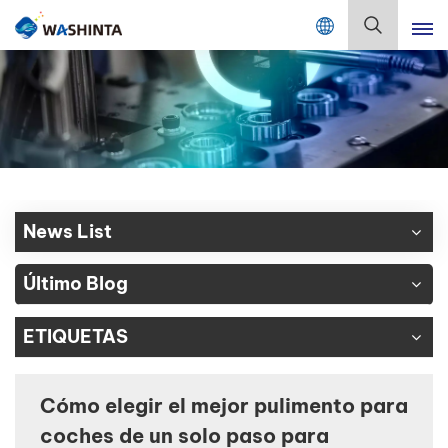
Mix Color Online
Español
English
Français
Deutsch
News List
Русский
Último Blog
Español
ETIQUETAS
Português
日本語
Cómo elegir el mejor pulimento para
coches de un solo paso para
한국어