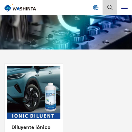
Mix Color Online
Español
English
Français
Deutsch
Русский
Español
Português
日本語
Diluyente iónico
한국어