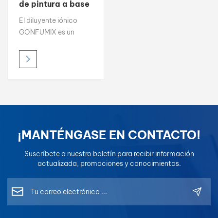
de pintura a base
de agua
بالعربية
El diluyente iónico
ecológico para
GONFUMIX es un
repintado de
فارسی
aditivo ecológico
automóviles
diseñado para ajustar
中文
la viscosidad y
mejorar el flujo en
pinturas de repintado
automotriz a base de
agua, lo que garantiza
una aplicación
¡MANTÉNGASE EN CONTACTO!
uniforme y un mejor
rendimiento del color.
Suscríbete a nuestro boletín para recibir información
actualizada, promociones y conocimientos.