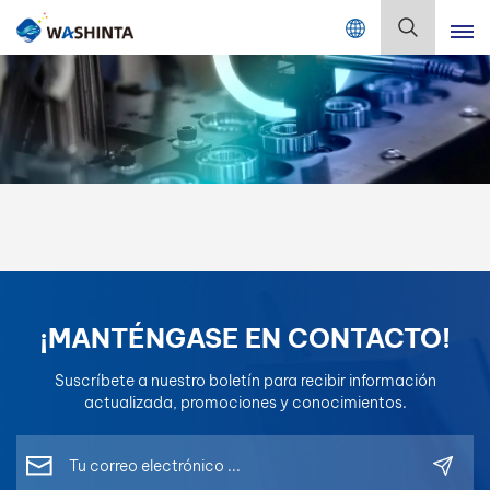
Mix Color Online
Español
English
Français
Deutsch
Русский
¡MANTÉNGASE EN CONTACTO!
Español
Suscríbete a nuestro boletín para recibir información
Português
actualizada, promociones y conocimientos.
日本語
한국어