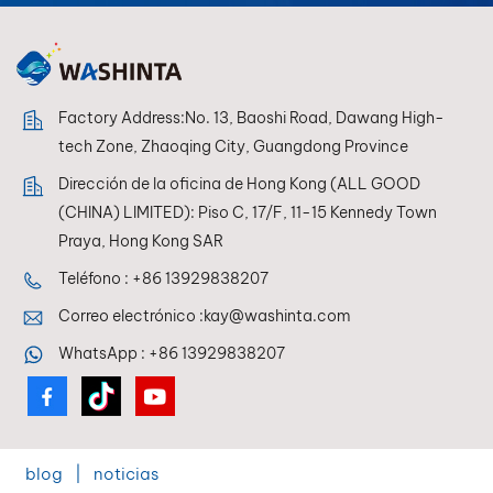
transparente. Secado
rápido, fácil lijado y
fuerte
cobertura.Nuestra
imprimación funciona
Factory Address:No. 13, Baoshi Road, Dawang High-
en una amplia gama
tech Zone, Zhaoqing City, Guangdong Province
de sustratos, incluidos
Dirección de la oficina de Hong Kong (ALL GOOD
metales y plásticos, lo
(CHINA) LIMITED): Piso C, 17/F, 11-15 Kennedy Town
que garantiza una
base suave y duradera
Praya, Hong Kong SAR
para el acabado final.
Teléfono :
+86 13929838207
Correo electrónico :
kay@washinta.com
WhatsApp :
+86 13929838207
blog
|
noticias