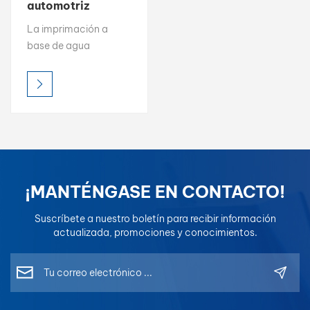
automotriz
profesional a
بالعربية
La imprimación a
base de agua
base de agua
GONFUMIX
فارسی
GONFUMIX está
diseñada para
中文
proporcionar
Excelente adhesión,
capacidad de relleno
y resistencia a la
corrosión. en el
repintado de
¡MANTÉNGASE EN CONTACTO!
automóviles. Con su
Fórmula ecológica y
Suscríbete a nuestro boletín para recibir información
de bajo contenido de
actualizada, promociones y conocimientos.
COVCrea una base
confiable para las
capas posteriores de
tóner de color y capa