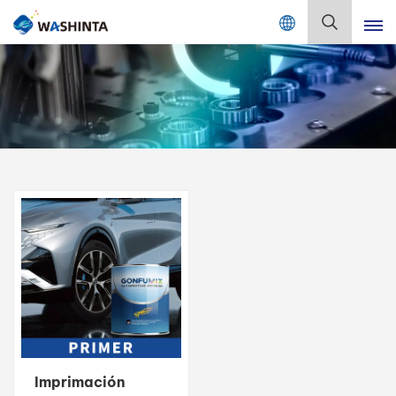
Mix Color Online
Español
English
Français
Deutsch
Русский
Español
Português
日本語
Imprimación
한국어