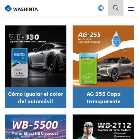
Mix Color Online
Español
English
Français
Deutsch
Русский
Cómo igualar el color
AG 255 Capa
Español
del automóvil
transparente
rápidamente
Português
日本語
한국어