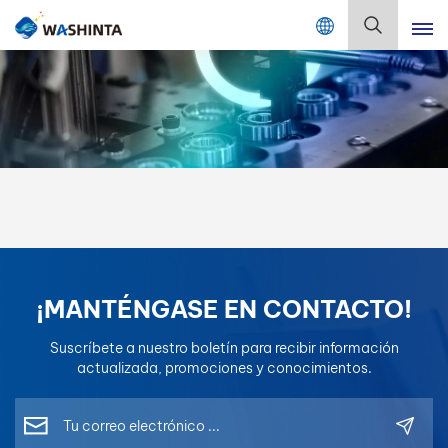
Mix Color Online
Español
English
Français
Deutsch
Русский
¡MANTÉNGASE EN CONTACTO!
Español
Suscríbete a nuestro boletín para recibir información
Português
actualizada, promociones y conocimientos.
日本語
한국어