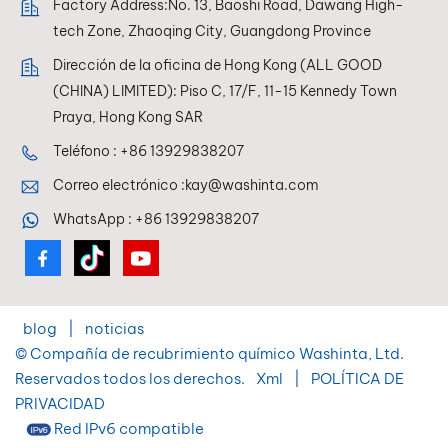
Factory Address:No. 13, Baoshi Road, Dawang High-
reproducción precisa
acabado del
del color Para un
vehículo.
tech Zone, Zhaoqing City, Guangdong Province
acabado impecable.
Dirección de la oficina de Hong Kong (ALL GOOD
(CHINA) LIMITED): Piso C, 17/F, 11-15 Kennedy Town
Praya, Hong Kong SAR
Teléfono :
+86 13929838207
Correo electrónico :
kay@washinta.com
WhatsApp :
+86 13929838207
blog
|
noticias
© Compañía de recubrimiento químico Washinta, Ltd.
Reservados todos los derechos.
Xml
|
POLÍTICA DE
PRIVACIDAD
Red IPv6 compatible