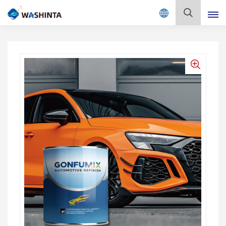
Mix Color Online
Español
English
Français
Deutsch
Русский
Español
Português
日本語
한국어