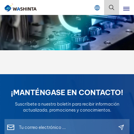
Mix Color Online
Español
English
Français
Deutsch
Русский
¡MANTÉNGASE EN CONTACTO!
Español
Suscríbete a nuestro boletín para recibir información
Português
actualizada, promociones y conocimientos.
日本語
한국어