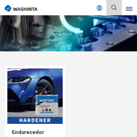
Mix Color Online
Español
English
Français
Deutsch
Русский
Español
Português
日本語
Endurecedor
한국어