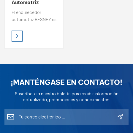
Automotriz
WISETONE PLUS
بالعربية
El endurecedor
Endurecedor
automotriz BESNEY es
Antiamarilleo de
فارسی
un agente de curado
Alto Contenido de
de primera calidad
Sólidos
中文
diseñado para brindar
dureza excepcional,
durabilidad y
protección
antiamarilleo a capas
transparentes y
¡MANTÉNGASE EN CONTACTO!
pinturas
automotrices.
Suscríbete a nuestro boletín para recibir información
actualizada, promociones y conocimientos.