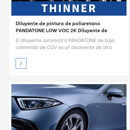
Diluyente de pintura de poliuretano
PANDATONE LOW VOC 2K Diluyente de
fuerte solvente
El diluyente automotriz PANDATONE de bajo
contenido de COV es un disolvente de alta
calidad diseñado para optimizar el flujo, la
nivelación y la aplicación de la pintura en el
repintado automotriz. Con un alto poder de
disolución y una composición 100 % a base de
disolvente, garantiza una excelente
transparencia, un acabado suave y un
rendimiento económico tanto para
aplicaciones profesionales como industriales.