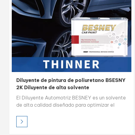
Diluyente de pintura de poliuretano BSESNY
2K Diluyente de alta solvente
El Diluyente Automotriz BESNEY es un solvente
de alta calidad diseñado para optimizar el
flujo, la nivelación y la aplicación de la pintura
en el repintado automotriz. Con un alto poder
de disolución y una composición 100 % a base
de solvente, garantiza una excelente