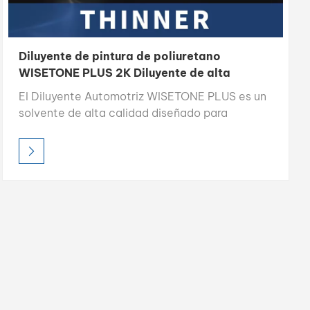
Diluyente de pintura de poliuretano
WISETONE PLUS 2K Diluyente de alta
solvencia
El Diluyente Automotriz WISETONE PLUS es un
solvente de alta calidad diseñado para
optimizar el flujo, la nivelación y la aplicación
de la pintura en el repintado automotriz. Con un
alto poder de disolución y una composición
100 % a base de solventes, garantiza una
excelente transparencia, un acabado suave y
un rendimiento económico tanto para
aplicaciones profesionales como industriales.