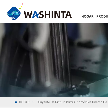
HOGAR
PROD
HOGAR
Diluyente De Pintura Para Automóviles Directo De