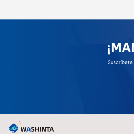
transparencia, un acabado suave y un
rendimiento económico tanto para
aplicaciones profesionales como industriales.
¡MA
Suscríbete 