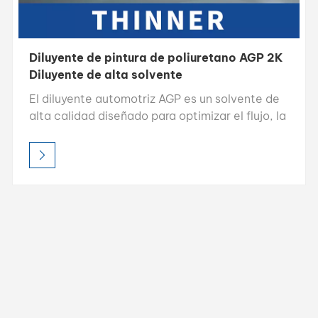
Diluyente de pintura de poliuretano AGP 2K
Diluyente de alta solvente
El diluyente automotriz AGP es un solvente de
alta calidad diseñado para optimizar el flujo, la
nivelación y la aplicación de la pintura en el
repintado automotriz. Con un alto poder de
disolución y una composición 100 % a base de
solvente, garantiza una excelente
transparencia, un acabado suave y un
rendimiento económico tanto para
aplicaciones profesionales como industriales.