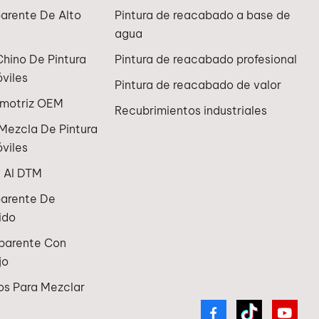
arente De Alto
Pintura de reacabado a base de
agua
Chino De Pintura
Pintura de reacabado profesional
viles
Pintura de reacabado de valor
omotriz OEM
Recubrimientos industriales
Mezcla De Pintura
viles
n Al DTM
parente De
ido
sparente Con
jo
os Para Mezclar