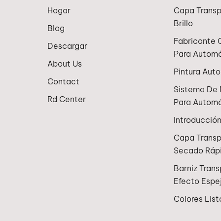
Hogar
Capa Transp
Brillo
Blog
Fabricante 
Descargar
Para Automó
About Us
Pintura Aut
Contact
Sistema De 
Rd Center
Para Automó
Introducció
Capa Trans
Secado Ráp
Barniz Tran
Efecto Espe
Colores List