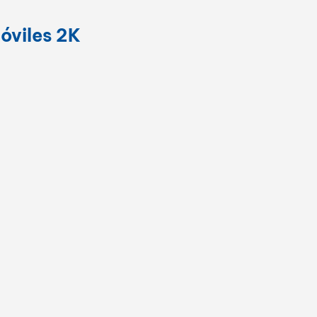
بالعربية
óviles 2K
فارسی
中文