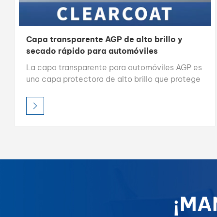
Capa transparente AGP de alto brillo y
secado rápido para automóviles
La capa transparente para automóviles AGP es
una capa protectora de alto brillo que protege
la pintura del automóvil contra daños al mismo
tiempo que mejora su brillo y se seca
rápidamente para una fácil aplicación.
¡MA