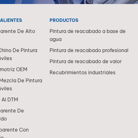
CALIENTES
PRODUCTOS
arente De Alto
Pintura de reacabado a base de
agua
Chino De Pintura
Pintura de reacabado profesional
viles
Pintura de reacabado de valor
omotriz OEM
Recubrimientos industriales
Mezcla De Pintura
viles
n Al DTM
parente De
ido
sparente Con
jo