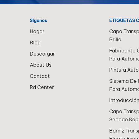
Síganos
ETIQUETAS 
Hogar
Capa Transp
Brillo
Blog
Fabricante 
Descargar
Para Automó
About Us
Pintura Aut
Contact
Sistema De 
Rd Center
Para Automó
Introducció
Capa Trans
Secado Ráp
Barniz Tran
Efecto Espe