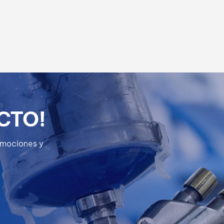
بالعربية
فارسی
中文
CTO!
romociones y