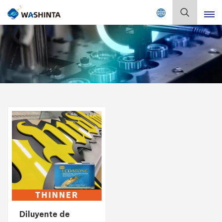
Mix Color Online
Español
English
Français
Deutsch
Русский
Español
Português
日本語
Diluyente de
한국어