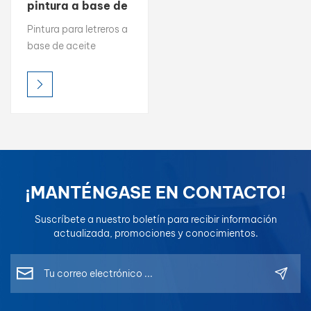
pintura a base de
aceite ECOATONE
بالعربية
Pintura para letreros a
para pintura de
base de aceite
letreros
فارسی
ECOATONE entrega
Color brillante, brillo
中文
duradero y durabilidad
superior en exteriores..
Resistente a los rayos
UV y a la intemperie,
mantiene los carteles
vibrantes incluso en
¡MANTÉNGASE EN CONTACTO!
condiciones adversas.
Elige entre Acabados
Suscríbete a nuestro boletín para recibir información
brillo, satinado o
actualizada, promociones y conocimientos.
efecto — Fácil de
aplicar y profesional a
la vista. ECOATONE —
Protección duradera,