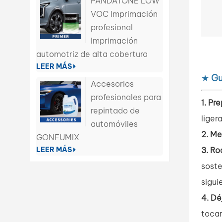
PANDATONE LOW
VOC Imprimación
profesional
Imprimación
automotriz de alta cobertura
LEER MÁS
★
Gu
Accesorios
profesionales para
1. Pr
repintado de
liger
automóviles
2. M
GONFUMIX
3. Ro
LEER MÁS
soste
sigui
4. Dé
tocar