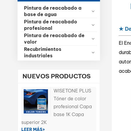
Pintura de reacabado a
base de agua
Pintura de reacabado
★
De
profesional
Pintura de reacabado de
valor
El En
Recubrimientos
durab
industriales
autom
acaba
NUEVOS PRODUCTOS
WISETONE PLUS
Tóner de color
profesional Capa
base 1K Capa
superior 2K
LEER MÁS