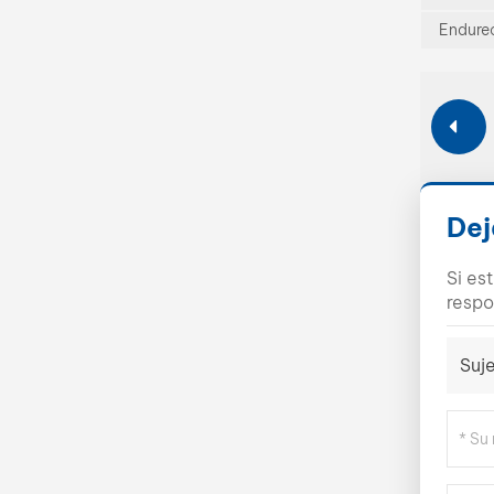
Endurec
Dej
Si es
respo
Suje