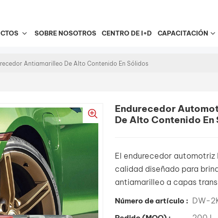
UCTOS
SOBRE NOSOTROS
CENTRO DE I+D
CAPACITACIÓN
ecedor Antiamarilleo De Alto Contenido En Sólidos
Endurecedor Automot
De Alto Contenido En 
El endurecedor automotriz
calidad diseñado para brin
antiamarilleo a capas tran
DW-2K
Número de artículo :
200 L
Pedido (MOQ) :