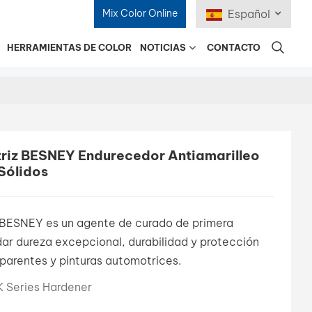
Mix Color Online
Español
HERRAMIENTAS DE COLOR
NOTICIAS
CONTACTO
English
Français
Deutsch
riz BESNEY Endurecedor Antiamarilleo
Sólidos
Русский
Español
 BESNEY es un agente de curado de primera
Português
dar dureza excepcional, durabilidad y protección
sparentes y pinturas automotrices.
日本語
 Series Hardener
한국어