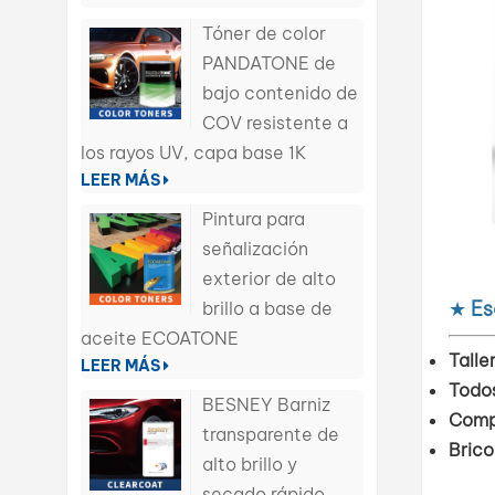
Tóner de color
PANDATONE de
bajo contenido de
COV resistente a
los rayos UV, capa base 1K
LEER MÁS
Pintura para
señalización
exterior de alto
★
Es
brillo a base de
aceite ECOATONE
Talle
LEER MÁS
Todos
BESNEY Barniz
Comp
transparente de
Brico
alto brillo y
secado rápido