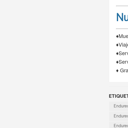
Nu
♦Mues
♦Viaj
♦Ser
♦Serv
♦ Gra
ETIQUET
Endure
Endure
Endurec