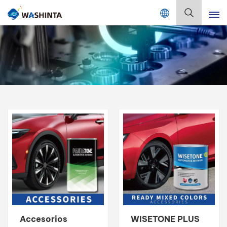
Mix Color Online
Español
English
Français
Deutsch
Русский
Español
Português
日本語
Accesorios
WISETONE PLUS
한국어