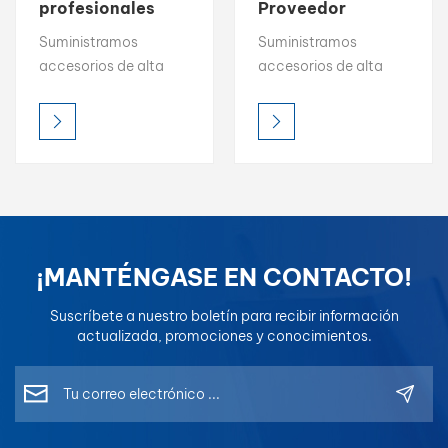
profesionales
Proveedor
para repintado
profesional de
بالعربية
Suministramos
Suministramos
de automóviles
accesorios para
accesorios de alta
accesorios de alta
PANDATONE
repintado de
فارسی
calidad para la
calidad para la
automóviles
reparación de
reparación de
中文
carrocerías: masilla
carrocerías: masilla
nitro, barniz de
nitro, barniz de
mezcla,
mezcla,
desengrasante,
desengrasante,
aglutinante 1K y más.
aglutinante 1K y más.
Garantizamos un
Garantizamos un
¡MANTÉNGASE EN CONTACTO!
acabado perfecto.
acabado perfecto.
Solicite la ficha
Solicite la ficha
Suscríbete a nuestro boletín para recibir información
técnica y una muestra
técnica y una muestra
actualizada, promociones y conocimientos.
gratuita.
gratuita.