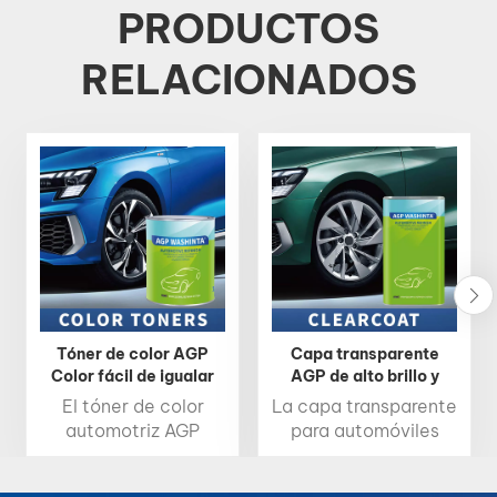
PRODUCTOS
RELACIONADOS
Tóner de color AGP
Capa transparente
Color fácil de igualar
AGP de alto brillo y
Capa base 1K Capa
secado rápido para
El tóner de color
La capa transparente
superior 2K
automóviles
automotriz AGP
para automóviles
ofrece alto brillo, una
AGP es una capa
croma intensa y una
protectora de alto