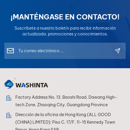
precisión de color
brillo que protege la
precisa, lo que lo
pintura del automóvil
convierte en la
contra daños al
¡MANTÉNGASE EN CONTACTO!
opción ideal para la
mismo tiempo que
igualación de color
mejora su brillo y se
Suscríbete a nuestro boletín para recibir información
profesional. Diseñado
seca rápidamente
actualizada, promociones y conocimientos.
para una fácil mezcla
para una fácil
y resultados
aplicación.
consistentes, cada
tóner está formulado
para una
compatibilidad
óptima en sistemas
de mezcla, lo que
permite a los
Factory Address:No. 13, Baoshi Road, Dawang High-
pintores lograr una
reproducción de
tech Zone, Zhaoqing City, Guangdong Province
color perfecta en
Dirección de la oficina de Hong Kong (ALL GOOD
todo momento.
(CHINA) LIMITED): Piso C, 17/F, 11-15 Kennedy Town
Praya, Hong Kong SAR