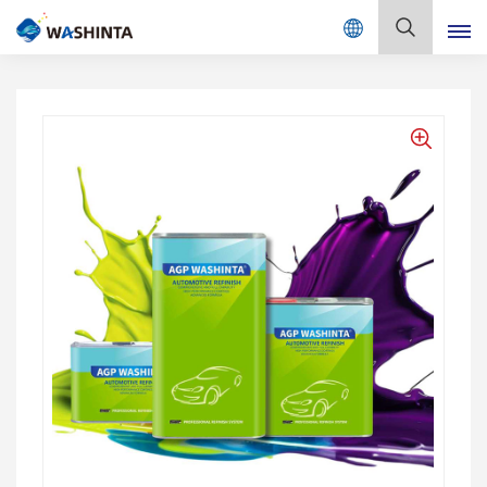
Mix Color Online
Español
English
Français
Deutsch
Русский
Español
Português
日本語
한국어